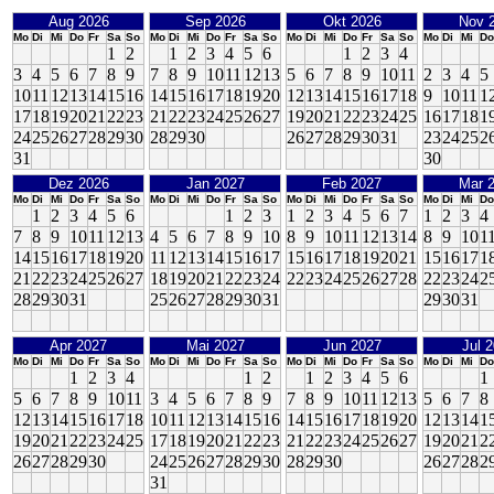
Aug 2026
Sep 2026
Okt 2026
Nov 
Mo
Di
Mi
Do
Fr
Sa
So
Mo
Di
Mi
Do
Fr
Sa
So
Mo
Di
Mi
Do
Fr
Sa
So
Mo
Di
Mi
Do
1
2
1
2
3
4
5
6
1
2
3
4
3
4
5
6
7
8
9
7
8
9
10
11
12
13
5
6
7
8
9
10
11
2
3
4
5
10
11
12
13
14
15
16
14
15
16
17
18
19
20
12
13
14
15
16
17
18
9
10
11
1
17
18
19
20
21
22
23
21
22
23
24
25
26
27
19
20
21
22
23
24
25
16
17
18
1
24
25
26
27
28
29
30
28
29
30
26
27
28
29
30
31
23
24
25
2
31
30
Dez 2026
Jan 2027
Feb 2027
Mar 
Mo
Di
Mi
Do
Fr
Sa
So
Mo
Di
Mi
Do
Fr
Sa
So
Mo
Di
Mi
Do
Fr
Sa
So
Mo
Di
Mi
Do
1
2
3
4
5
6
1
2
3
1
2
3
4
5
6
7
1
2
3
4
7
8
9
10
11
12
13
4
5
6
7
8
9
10
8
9
10
11
12
13
14
8
9
10
1
14
15
16
17
18
19
20
11
12
13
14
15
16
17
15
16
17
18
19
20
21
15
16
17
1
21
22
23
24
25
26
27
18
19
20
21
22
23
24
22
23
24
25
26
27
28
22
23
24
2
28
29
30
31
25
26
27
28
29
30
31
29
30
31
Apr 2027
Mai 2027
Jun 2027
Jul 
Mo
Di
Mi
Do
Fr
Sa
So
Mo
Di
Mi
Do
Fr
Sa
So
Mo
Di
Mi
Do
Fr
Sa
So
Mo
Di
Mi
Do
1
2
3
4
1
2
1
2
3
4
5
6
1
5
6
7
8
9
10
11
3
4
5
6
7
8
9
7
8
9
10
11
12
13
5
6
7
8
12
13
14
15
16
17
18
10
11
12
13
14
15
16
14
15
16
17
18
19
20
12
13
14
1
19
20
21
22
23
24
25
17
18
19
20
21
22
23
21
22
23
24
25
26
27
19
20
21
2
26
27
28
29
30
24
25
26
27
28
29
30
28
29
30
26
27
28
2
31